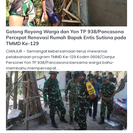
Gotong Royong Warga dan Yon TP 938/Pancasona
Percepat Renovasi Rumah Bapak Entis Sutisna pada
TMMD Ke-129
CIANJUR – Semangat kebersamaan terus mewarnai
pelaksanaan program TMMD Ke-129 Kodim 0608/Cianjur.
Personel Yon TP 938/Pancasona bersama warga bahu-
membahu mempercepat…