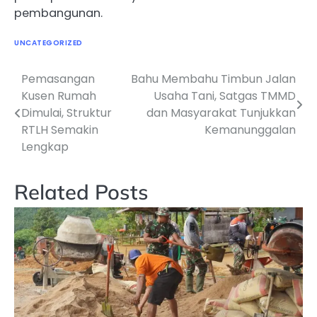
pembangunan.
UNCATEGORIZED
Pemasangan
Bahu Membahu Timbun Jalan
Navigasi
Kusen Rumah
Usaha Tani, Satgas TMMD
pos
Dimulai, Struktur
dan Masyarakat Tunjukkan
RTLH Semakin
Kemanunggalan
Lengkap
Related Posts