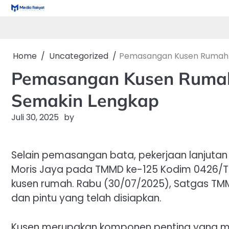
Skip
to
content
Home
Uncategorized
Pemasangan Kusen Rumah D
Pemasangan Kusen Rumah 
Semakin Lengkap
Juli 30, 2025
by
Selain pemasangan bata, pekerjaan lanjut
Moris Jaya pada TMMD ke-125 Kodim 0426/
kusen rumah. Rabu (30/07/2025), Satgas TM
dan pintu yang telah disiapkan.
Kusen merupakan komponen penting yang me