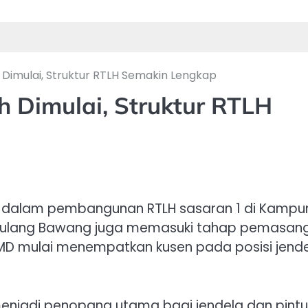
imulai, Struktur RTLH Semakin Lengkap
Dimulai, Struktur RTLH
an dalam pembangunan RTLH sasaran 1 di Kampu
Tulang Bawang juga memasuki tahap pemasan
MD mulai menempatkan kusen pada posisi jend
njadi penopang utama bagi jendela dan pintu