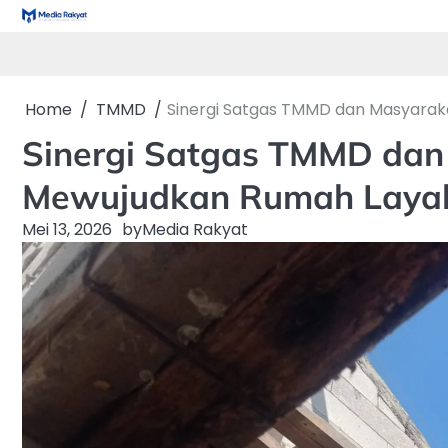
Skip
to
content
Home
TMMD
Sinergi Satgas TMMD dan Masyarak
Sinergi Satgas TMMD dan
Mewujudkan Rumah Laya
Mei 13, 2026
by
Media Rakyat