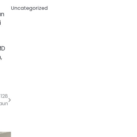
Uncategorized
an
i
MD
,
-128
aun