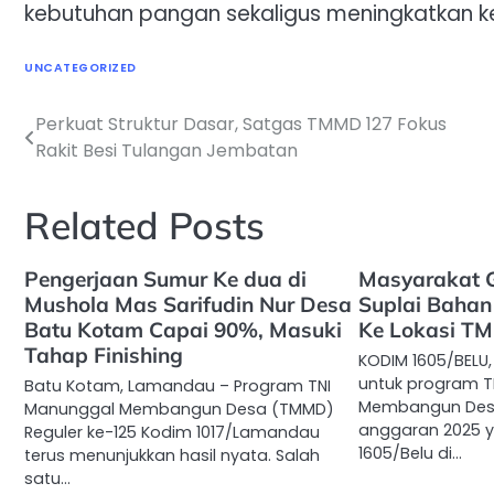
kebutuhan pangan sekaligus meningkatkan ke
UNCATEGORIZED
Perkuat Struktur Dasar, Satgas TMMD 127 Fokus
Navigasi
Rakit Besi Tulangan Jembatan
pos
Related Posts
Pengerjaan Sumur Ke dua di
Masyarakat 
Mushola Mas Sarifudin Nur Desa
Suplai Bahan 
Batu Kotam Capai 90%, Masuki
Ke Lokasi T
Tahap Finishing
KODIM 1605/BELU
untuk program T
Batu Kotam, Lamandau – Program TNI
Membangun Desa
Manunggal Membangun Desa (TMMD)
anggaran 2025 y
Reguler ke-125 Kodim 1017/Lamandau
1605/Belu di…
terus menunjukkan hasil nyata. Salah
satu…