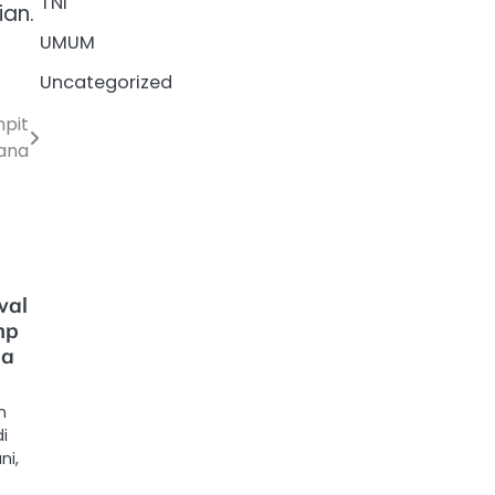
TNI
ian.
UMUM
Uncategorized
mpit
ana
wal
mp
sa
n
i
i,