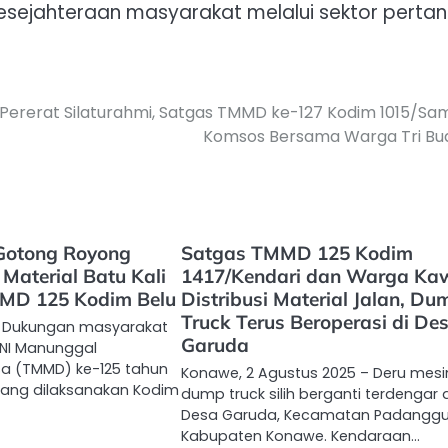
sejahteraan masyarakat melalui sektor pertan
Pererat Silaturahmi, Satgas TMMD ke-127 Kodim 1015/Sa
Komsos Bersama Warga Tri Bu
Gotong Royong
Satgas TMMD 125 Kodim
Material Batu Kali
1417/Kendari dan Warga Ka
MMD 125 Kodim Belu
Distribusi Material Jalan, Du
Truck Terus Beroperasi di De
, Dukungan masyarakat
Garuda
NI Manunggal
 (TMMD) ke-125 tahun
Konawe, 2 Agustus 2025 – Deru mesi
ang dilaksanakan Kodim
dump truck silih berganti terdengar d
Desa Garuda, Kecamatan Padanggun
Kabupaten Konawe. Kendaraan…