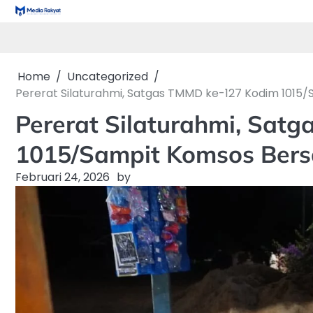
Skip
to
content
Home
Uncategorized
Pererat Silaturahmi, Satgas TMMD ke-127 Kodim 101
Pererat Silaturahmi, Sat
1015/Sampit Komsos Ber
Februari 24, 2026
by