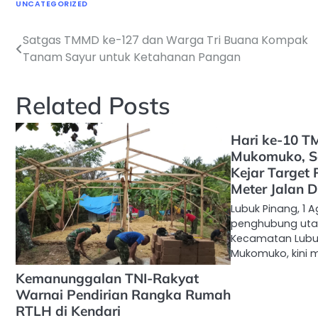
UNCATEGORIZED
Satgas TMMD ke-127 dan Warga Tri Buana Kompak
Navigasi
Tanam Sayur untuk Ketahanan Pangan
pos
Related Posts
Hari ke-10 
Mukomuko, S
Kejar Target
Meter Jalan 
Lubuk Pinang, 1 
penghubung uta
Kecamatan Lubu
Mukomuko, kini 
Kemanunggalan TNI-Rakyat
Warnai Pendirian Rangka Rumah
RTLH di Kendari