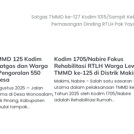
Satgas TMMD ke-127 Kodim 1015/Sampit Ke
Pemasangan Dinding RTLH Pak Yay
TMMD 125 Kodim
Kodim 1705/Nabire Fokus
atgas dan Warga
Rehabilitasi RTLH Warga Le
 Pengoralan 550
TMMD ke-125 di Distrik Maki
Desa
Makimi, Nabire – Salah satu sasaran f
utama dalam pelaksanaan TMMD ke
Agustus 2025 — Jalan
Tahun 2025 oleh Kodim 1705/Nabire
ma di Desa Wonosalam,
adalah Rehabilitasi Rumah…
k Pinang, Kabupaten
mulai tampak…