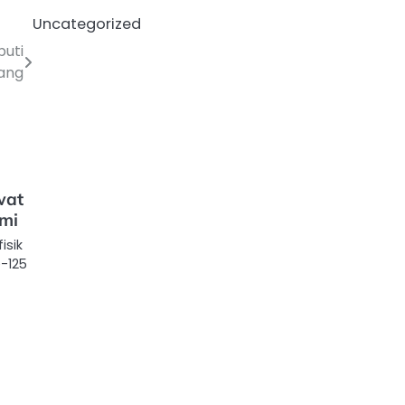
Uncategorized
buti
ang
wat
mi
isik
-125