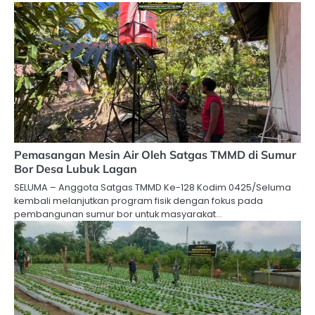
Pemasangan Mesin Air Oleh Satgas TMMD di Sumur
Bor Desa Lubuk Lagan
SELUMA – Anggota Satgas TMMD Ke-128 Kodim 0425/Seluma
kembali melanjutkan program fisik dengan fokus pada
pembangunan sumur bor untuk masyarakat…