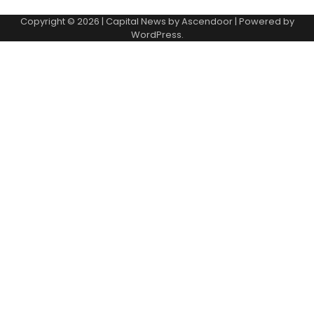
Copyright © 2026
| Capital News by
Ascendoor
| Powered by
WordPress
.