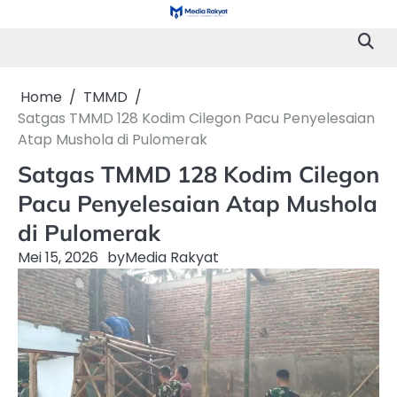
Skip
to
content
Home
TMMD
Satgas TMMD 128 Kodim Cilegon Pacu Penyelesaian
Atap Mushola di Pulomerak
Satgas TMMD 128 Kodim Cilegon
Pacu Penyelesaian Atap Mushola
di Pulomerak
Mei 15, 2026
by
Media Rakyat