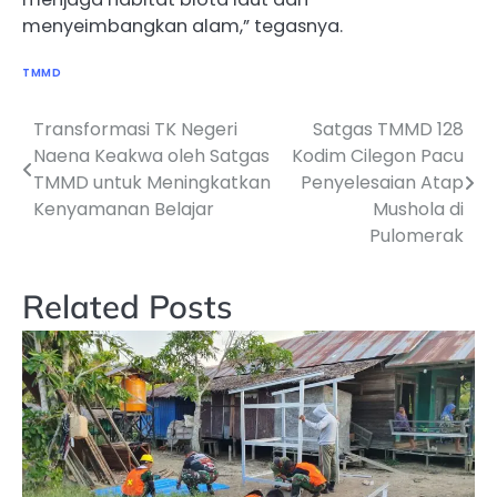
menyeimbangkan alam,” tegasnya.
TMMD
Transformasi TK Negeri
Satgas TMMD 128
Navigasi
Naena Keakwa oleh Satgas
Kodim Cilegon Pacu
pos
TMMD untuk Meningkatkan
Penyelesaian Atap
Kenyamanan Belajar
Mushola di
Pulomerak
Related Posts