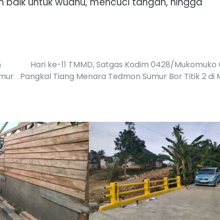
h baik untuk wudhu, mencuci tangan, hingga
n
Hari ke-11 TMMD, Satgas Kodim 0428/Mukomuko 
kmur
Pangkal Tiang Menara Tedmon Sumur Bor Titik 2 di