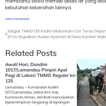
membantu siswa memiliki akses air yang lebi
kebutuhan kebersihan lainnya.
UNCATEGORIZED
Satgas TMMD 125 Kodim Mukomuko Cor Teras Depa
Navigasi
RTLH, Wujudkan Hunian Nyaman di Desa Sumber Ma
pos
Related Posts
Awali Hari, Dandim
1017/Lamandau Pimpin Apel
Pagi di Lokasi TMMD Reguler ke-
125
Lamandau – Komandan Kodim
1017/Lamandau, Letkol Arm Ady
Kurniawan, M.Han., kembali menunjukkan
kepemimpinan langsung di lapangan