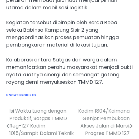
perairan membuat jalur laut menjadi pilihan
utama dalam mobilisasi logistik.
Kegiatan tersebut dipimpin oleh Serda Reba
selaku Babinsa Kampung Sisir 2 yang
mengoordinasikan proses pemuatan hingga
pembongkaran material di lokasi tujuan.
Kolaborasi antara Satgas dan warga dalam
memanfaatkan perahu masyarakat menjadi bukti
nyata kuatnya sinergi dan semangat gotong
royong demi menyukseskan TMMD 127.
UNCATEGORIZED
Isi Waktu Luang dengan
Kodim 1804/Kaimana
Navigasi
Produktif, Satgas TMMD
Genjot Pembukaan
pos
Reg-127 Kodim
Akses Jalan di Marsi,
1015/Sampit Dalami Teknik
Progres TMMD 127