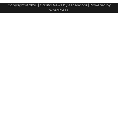
Copyright © 2026
| Capital News by
Ascendoor
| Powered by
WordPress
.