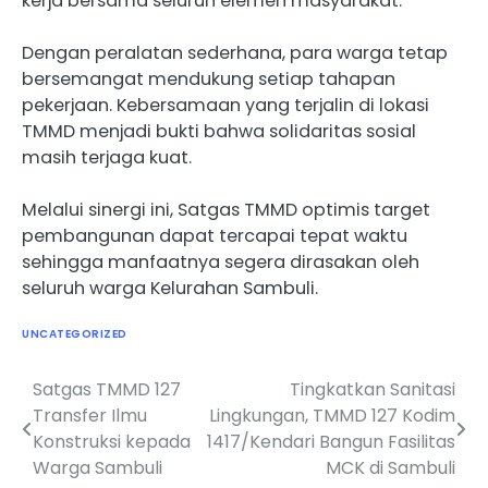
kerja bersama seluruh elemen masyarakat.
Dengan peralatan sederhana, para warga tetap
bersemangat mendukung setiap tahapan
pekerjaan. Kebersamaan yang terjalin di lokasi
TMMD menjadi bukti bahwa solidaritas sosial
masih terjaga kuat.
Melalui sinergi ini, Satgas TMMD optimis target
pembangunan dapat tercapai tepat waktu
sehingga manfaatnya segera dirasakan oleh
seluruh warga Kelurahan Sambuli.
UNCATEGORIZED
Satgas TMMD 127
Tingkatkan Sanitasi
Navigasi
Transfer Ilmu
Lingkungan, TMMD 127 Kodim
pos
Konstruksi kepada
1417/Kendari Bangun Fasilitas
Warga Sambuli
MCK di Sambuli