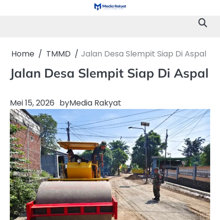
Skip
to
content
Home
TMMD
‎Jalan Desa Slempit Siap Di Aspal ‎
‎Jalan Desa Slempit Siap Di Aspal
Mei 15, 2026
by
Media Rakyat