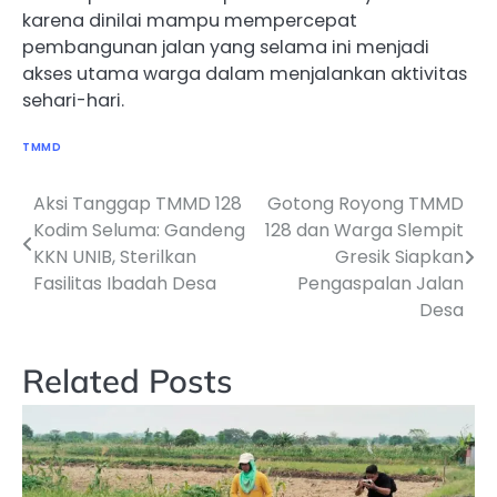
karena dinilai mampu mempercepat
pembangunan jalan yang selama ini menjadi
akses utama warga dalam menjalankan aktivitas
sehari-hari.
TMMD
Aksi Tanggap TMMD 128
Gotong Royong TMMD
Navigasi
Kodim Seluma: Gandeng
128 dan Warga Slempit
pos
KKN UNIB, Sterilkan
Gresik Siapkan
Fasilitas Ibadah Desa
Pengaspalan Jalan
Desa
Related Posts