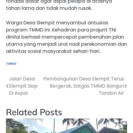
fondasi dasar agar aspal pelapis di atasnya
tahan lama dan tidak mudah rusak.
Warga Desa Slempit menyambut antusias
program TMMD ini. Kehadiran para prajurit TNI
dinilai berhasil mempercepat pembenahan jalan
utama yang menjadi urat nadi perekonomian dan
aktivitas sosial masyarakat sehari-hari.
TMMD
‎Jalan Desa
Pembangunan Desa Slempit Terus
Navigasi
Slempit Siap
Bergerak, Satgas TMMD Bangun
pos
Di Aspal ‎
Tandon Air
Related Posts