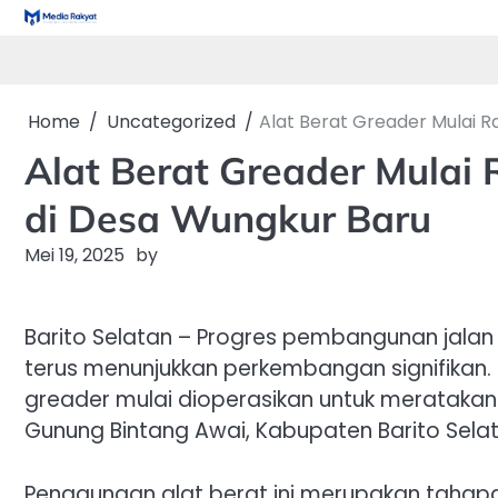
Skip
to
content
Home
Uncategorized
Alat Berat Greader Mulai 
Alat Berat Greader Mula
di Desa Wungkur Baru
Mei 19, 2025
by
Barito Selatan – Progres pembangunan jala
terus menunjukkan perkembangan signifikan. T
greader mulai dioperasikan untuk meratakan
Gunung Bintang Awai, Kabupaten Barito Selat
Penggunaan alat berat ini merupakan tahapa