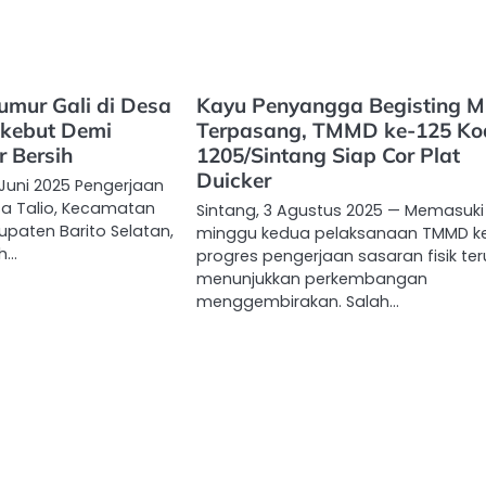
umur Gali di Desa
Kayu Penyangga Begisting M
ikebut Demi
Terpasang, TMMD ke-125 Ko
r Bersih
1205/Sintang Siap Cor Plat
Duicker
 Juni 2025 Pengerjaan
sa Talio, Kecamatan
Sintang, 3 Agustus 2025 — Memasuki
upaten Barito Selatan,
minggu kedua pelaksanaan TMMD ke
eh…
progres pengerjaan sasaran fisik ter
menunjukkan perkembangan
menggembirakan. Salah…