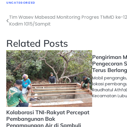
UNCATEGORIZED
Tim Wasev Mabesad Monitoring Progres TMMD ke-1
Navigasi
Kodim 1015/Sampit
pos
Related Posts
Pengiriman Ma
Pengecoran S
Terus Berlan
Mobil pengangkut
lokasi pembangun
Raudhatul Athfa
Kecamatan Lubu
Kolaborasi TNI-Rakyat Percepat
Pembangunan Bak
Penampungan Air di Sambuli