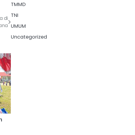
TMMD
TNI
a di
uana
UMUM
Uncategorized
h
i