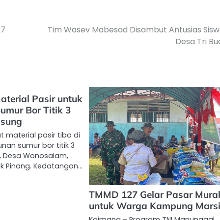
27
Tim Wasev Mabesad Disambut Antusias Sisw
Desa Tri B
terial Pasir untuk
umur Bor Titik 3
gsung
 material pasir tiba di
an sumur bor titik 3
l, Desa Wonosalam,
k Pinang. Kedatangan…
TMMD 127 Gelar Pasar Mura
untuk Warga Kampung Mars
Kaimana – Program TNI Manunggal