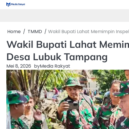
Skip
to
content
Home
TMMD
Wakil Bupati Lahat Memimpin Inspe
Wakil Bupati Lahat Memim
Desa Lubuk Tampang
Mei 8, 2026
by
Media Rakyat