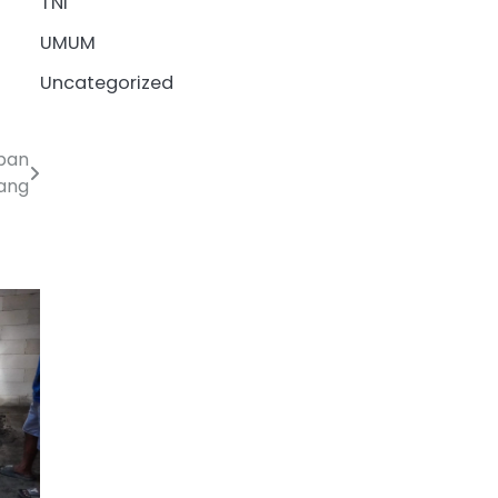
TNI
UMUM
Uncategorized
pan
ang