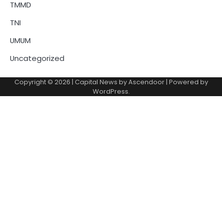
TMMD
TNI
UMUM
Uncategorized
Copyright © 2026
| Capital News by
Ascendoor
| Powered by
WordPress
.