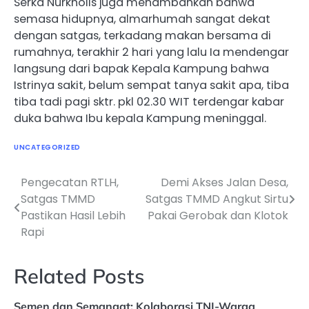
Serka Nurkholis juga menambahkan bahwa
semasa hidupnya, almarhumah sangat dekat
dengan satgas, terkadang makan bersama di
rumahnya, terakhir 2 hari yang lalu Ia mendengar
langsung dari bapak Kepala Kampung bahwa
Istrinya sakit, belum sempat tanya sakit apa, tiba
tiba tadi pagi sktr. pkl 02.30 WIT terdengar kabar
duka bahwa Ibu kepala Kampung meninggal.
UNCATEGORIZED
Pengecatan RTLH,
Demi Akses Jalan Desa,
Navigasi
Satgas TMMD
Satgas TMMD Angkut Sirtu
pos
Pastikan Hasil Lebih
Pakai Gerobak dan Klotok
Rapi
Related Posts
Semen dan Semangat: Kolaborasi TNI-Warga