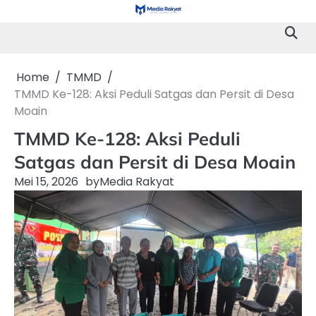
Skip
to
content
Home
TMMD
TMMD Ke-128: Aksi Peduli Satgas dan Persit di Desa
Moain
TMMD Ke-128: Aksi Peduli
Satgas dan Persit di Desa Moain
Mei 15, 2026
by
Media Rakyat