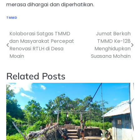
merasa dihargai dan diperhatikan.
TMMD
Kolaborasi Satgas TMMD
Jumat Berkah
Navigasi
dan Masyarakat Percepat
TMMD Ke-128
pos
Renovasi RTLH di Desa
Menghidupkan
Moain
Suasana Mohain
Related Posts