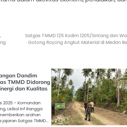
,
Satgas TMMD 125 Kodim 1205/Sintang dan Wa
ung
Gotong Royong Angkut Material di Medan B
pangan Dandim
tgas TMMD Didorong
nergi dan Kualitas
tus 2025 – Komandan
ng, Letkol Inf Rangga
 memberikan arahan
 jajaran Satgas TMMD…