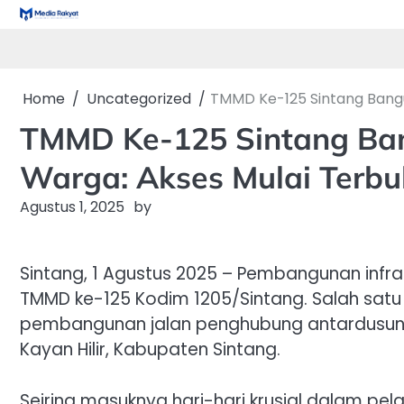
Skip
to
content
Home
Uncategorized
TMMD Ke-125 Sintang Bang
TMMD Ke-125 Sintang Ban
Warga: Akses Mulai Terb
Agustus 1, 2025
by
Sintang, 1 Agustus 2025 – Pembangunan infra
TMMD ke-125 Kodim 1205/Sintang. Salah satu
pembangunan jalan penghubung antardusun 
Kayan Hilir, Kabupaten Sintang.
Seiring masuknya hari-hari krusial dalam p