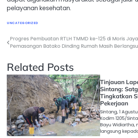
pelayanan kesehatan.
UNCATEGORIZED
Progres Pembuatan RTLH TMMD ke-125 di Moris Jaya
Navigasi
Pemasangan Batako Dinding Rumah Masih Berlangs
pos
Related Posts
Tinjauan La
Sintang: Sa
Tingkatkan Si
Pekerjaan
Sintang, 1 Agus
Kodim 1205/Sinta
Bayu Widiartha,
langsung kepada