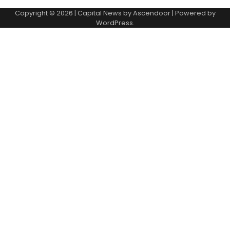
Copyright © 2026
| Capital News by
Ascendoor
| Powered by
WordPress
.