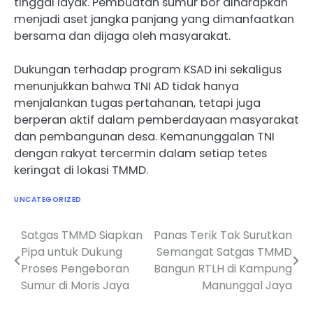
tinggal layak. Pembuatan sumur bor diharapkan
menjadi aset jangka panjang yang dimanfaatkan
bersama dan dijaga oleh masyarakat.
Dukungan terhadap program KSAD ini sekaligus
menunjukkan bahwa TNI AD tidak hanya
menjalankan tugas pertahanan, tetapi juga
berperan aktif dalam pemberdayaan masyarakat
dan pembangunan desa. Kemanunggalan TNI
dengan rakyat tercermin dalam setiap tetes
keringat di lokasi TMMD.
UNCATEGORIZED
Satgas TMMD Siapkan
Panas Terik Tak Surutkan
Navigasi
Pipa untuk Dukung
Semangat Satgas TMMD
pos
Proses Pengeboran
Bangun RTLH di Kampung
Sumur di Moris Jaya
Manunggal Jaya