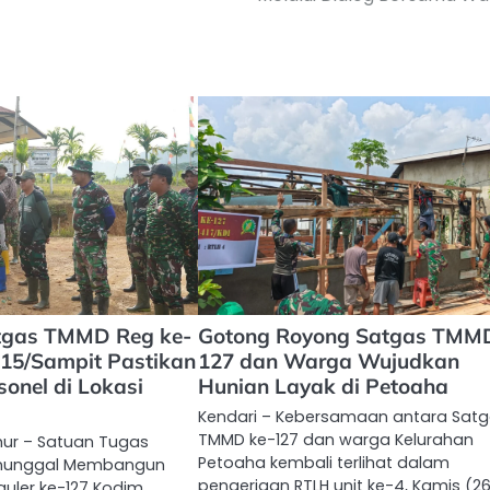
atgas TMMD Reg ke-
Gotong Royong Satgas TMM
15/Sampit Pastikan
127 dan Warga Wujudkan
onel di Lokasi
Hunian Layak di Petoaha
Kendari – Kebersamaan antara Sat
TMMD ke-127 dan warga Kelurahan
mur – Satuan Tugas
Petoaha kembali terlihat dalam
anunggal Membangun
pengerjaan RTLH unit ke-4, Kamis (26
uler ke-127 Kodim