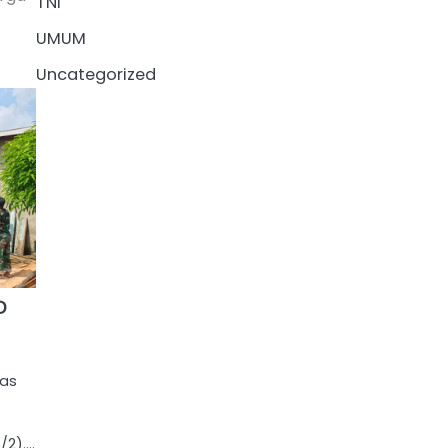
TNI
UMUM
Uncategorized
D
gas
/2).…