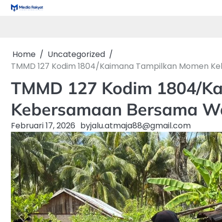
Skip
to
content
Home
Uncategorized
TMMD 127 Kodim 1804/Kaimana Tampilkan Momen Ke
TMMD 127 Kodim 1804/K
Kebersamaan Bersama Wa
Februari 17, 2026
by
jalu.atmaja88@gmail.com