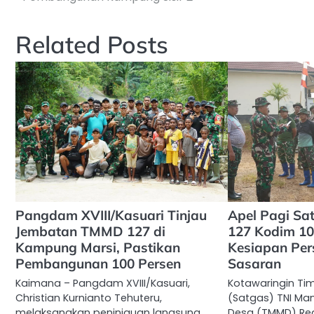
pos
Related Posts
Pangdam XVIII/Kasuari Tinjau
Apel Pagi S
Jembatan TMMD 127 di
127 Kodim 10
Kampung Marsi, Pastikan
Kesiapan Pers
Pembangunan 100 Persen
Sasaran
Kaimana – Pangdam XVIII/Kasuari,
Kotawaringin Ti
Christian Kurnianto Tehuteru,
(Satgas) TNI M
melaksanakan peninjauan langsung
Desa (TMMD) Reg