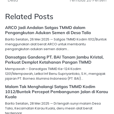
Desa
Tembus 20 Persen
Related Posts
ARCO Jadi Andalan Satgas TMMD dalam
Pengangkutan Adukan Semen di Desa Talio
Barito Selatan, 26 Mei 2025 — Satgas TMMD Kodim 1012/Buntok
menggunakan alat berat ARCO untuk membantu
pengangkutan adukan semen dalam…
Dansatgas Gandeng PT. BAI Tanam Jambu Kristal,
Perkuat Demplot Ketahanan Pangan TMMD
Mempawah – Dansatgas TMMD Ke-124 Kodim
1201/Mempawah, Letkol Inf Benu Supriyantoko, S.H., mengajak
jajaran PT. Borneo Alumina Indonesia (PT. BAI)…
Malam Tak Menghalangi Satgas TMMD Kodim
1012/Buntok Percepat Pembangunan Jalan di Karau
Kuala
Barito Selatan, 28 Mei 2025 — Di tengah sunyi malam Desa
Talio, Kecamatan Karau Kuala, deru mesin alat berat
terdengar…