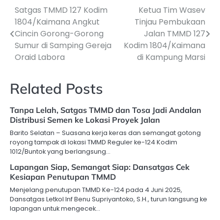
Satgas TMMD 127 Kodim
Ketua Tim Wasev
Navigasi
1804/Kaimana Angkut
Tinjau Pembukaan
pos
Cincin Gorong-Gorong
Jalan TMMD 127
Sumur di Samping Gereja
Kodim 1804/Kaimana
Oraid Labora
di Kampung Marsi
Related Posts
Tanpa Lelah, Satgas TMMD dan Tosa Jadi Andalan
Distribusi Semen ke Lokasi Proyek Jalan
Barito Selatan – Suasana kerja keras dan semangat gotong
royong tampak di lokasi TMMD Reguler ke-124 Kodim
1012/Buntok yang berlangsung…
Lapangan Siap, Semangat Siap: Dansatgas Cek
Kesiapan Penutupan TMMD
Menjelang penutupan TMMD Ke-124 pada 4 Juni 2025,
Dansatgas Letkol Inf Benu Supriyantoko, S.H., turun langsung ke
lapangan untuk mengecek…