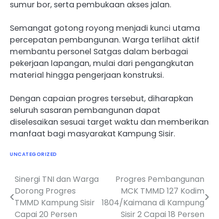
sumur bor, serta pembukaan akses jalan.
Semangat gotong royong menjadi kunci utama
percepatan pembangunan. Warga terlihat aktif
membantu personel Satgas dalam berbagai
pekerjaan lapangan, mulai dari pengangkutan
material hingga pengerjaan konstruksi.
Dengan capaian progres tersebut, diharapkan
seluruh sasaran pembangunan dapat
diselesaikan sesuai target waktu dan memberikan
manfaat bagi masyarakat Kampung Sisir.
UNCATEGORIZED
Sinergi TNI dan Warga
Progres Pembangunan
Navigasi
Dorong Progres
MCK TMMD 127 Kodim
pos
TMMD Kampung Sisir
1804/Kaimana di Kampung
Capai 20 Persen
Sisir 2 Capai 18 Persen