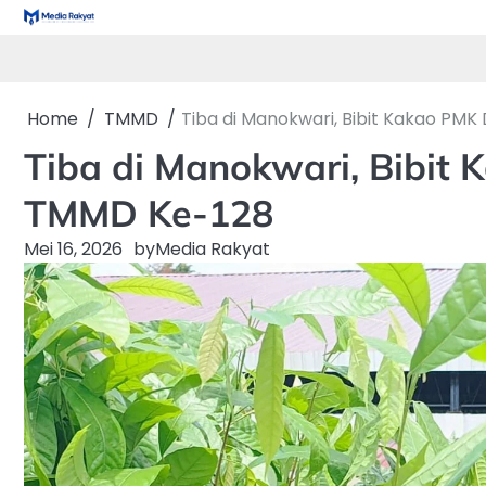
Skip
to
content
Home
TMMD
Tiba di Manokwari, Bibit Kakao P
Tiba di Manokwari, Bibi
TMMD Ke-128
Mei 16, 2026
by
Media Rakyat