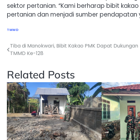
sektor pertanian. “Kami berharap bibit kaka
pertanian dan menjadi sumber pendapatan y
TMMD
Tiba di Manokwari, Bibit Kakao PMK Dapat Dukungan
Navigasi
TMMD Ke-128
pos
Related Posts