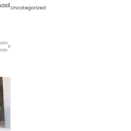
asil
Uncategorized
lam
akao