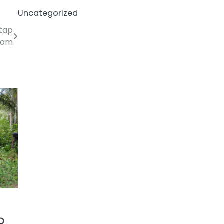
Uncategorized
tap
alam
D