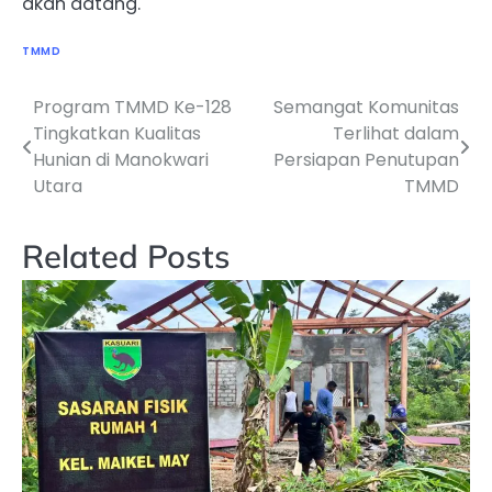
akan datang.
TMMD
Program TMMD Ke-128
Semangat Komunitas
Navigasi
Tingkatkan Kualitas
Terlihat dalam
pos
Hunian di Manokwari
Persiapan Penutupan
Utara
TMMD
Related Posts