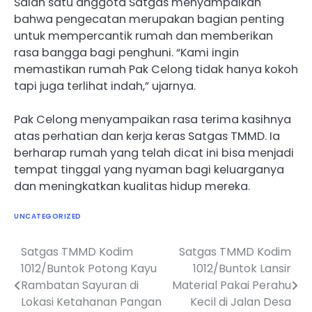
Salah satu anggota Satgas menyampaikan
bahwa pengecatan merupakan bagian penting
untuk mempercantik rumah dan memberikan
rasa bangga bagi penghuni. “Kami ingin
memastikan rumah Pak Celong tidak hanya kokoh
tapi juga terlihat indah,” ujarnya.
Pak Celong menyampaikan rasa terima kasihnya
atas perhatian dan kerja keras Satgas TMMD. Ia
berharap rumah yang telah dicat ini bisa menjadi
tempat tinggal yang nyaman bagi keluarganya
dan meningkatkan kualitas hidup mereka.
UNCATEGORIZED
Satgas TMMD Kodim
Satgas TMMD Kodim
Navigasi
1012/Buntok Potong Kayu
1012/Buntok Lansir
pos
Rambatan Sayuran di
Material Pakai Perahu
Lokasi Ketahanan Pangan
Kecil di Jalan Desa