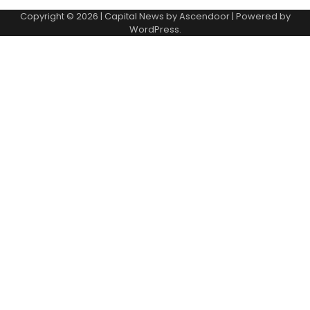
Copyright © 2026
| Capital News by
Ascendoor
| Powered by
WordPress
.