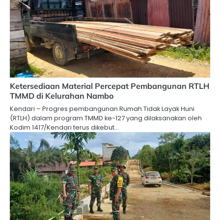
Ketersediaan Material Percepat Pembangunan RTLH
TMMD di Kelurahan Nambo
Kendari – Progres pembangunan Rumah Tidak Layak Huni
(RTLH) dalam program TMMD ke-127 yang dilaksanakan oleh
Kodim 1417/Kendari terus dikebut…