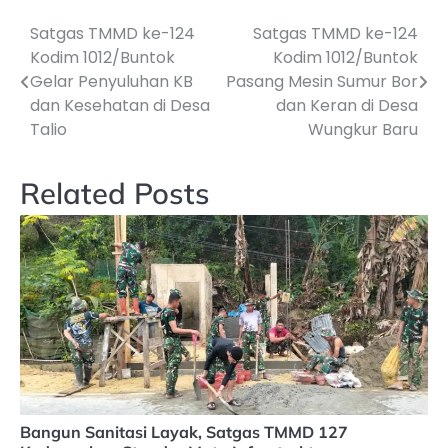
Satgas TMMD ke-124
Satgas TMMD ke-124
Navigasi
Kodim 1012/Buntok
Kodim 1012/Buntok
pos
Gelar Penyuluhan KB
Pasang Mesin Sumur Bor
dan Kesehatan di Desa
dan Keran di Desa
Talio
Wungkur Baru
Related Posts
Bangun Sanitasi Layak, Satgas TMMD 127