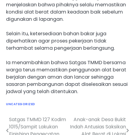
menjelaskan bahwa pihaknya selalu memastikan
kondisi alat berat dalam keadaan baik sebelum
digunakan di lapangan.
Selain itu, ketersediaan bahan bakar juga
diperhatikan agar proses pekerjaan tidak
terhambat selama pengerjaan berlangsung.
Ia menambahkan bahwa Satgas TMMD bersama
warga terus memastikan penggunaan alat berat
berjalan dengan aman dan lancar sehingga
sasaran pembangunan dapat diselesaikan sesuai
jadwal yang telah ditentukan.
UNCATEGORIZED
Satgas TMMD 127 Kodim
Anak-anak Desa Bukit
Navigasi
1015/Sampit Lakukan
Indah Antusias Saksikan
pos
Finishing Pengecatan
Alat Berat di Lokasi