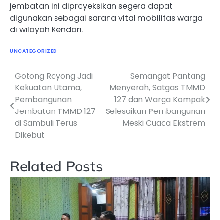
jembatan ini diproyeksikan segera dapat
digunakan sebagai sarana vital mobilitas warga
di wilayah Kendari.
UNCATEGORIZED
Gotong Royong Jadi
Semangat Pantang
Navigasi
Kekuatan Utama,
Menyerah, Satgas TMMD
pos
Pembangunan
127 dan Warga Kompak
Jembatan TMMD 127
Selesaikan Pembangunan
di Sambuli Terus
Meski Cuaca Ekstrem
Dikebut
Related Posts