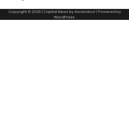
Copyright © 2026
| Capital News by
Ascendoor
| Powered by
WordPress
.