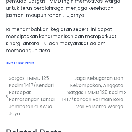
pemuda, Satgas TMMD ingin memotivasi warga
untuk terus berolahraga, menjaga kesehatan
jasmani maupun rohani,” ujarnya.
Ia menambahkan, kegiatan seperti ini dapat
menciptakan keharmonisan dan memperkuat
sinergi antara TNI dan masyarakat dalam
membangun desa.
UNCATEGORIZED
Satgas TMMD 125
Jaga Kebugaran Dan
Navigasi
Kodim 1417/Kendari
Kekompakan, Anggota
pos
Percepat
Satgas TMMD 125 Kodim
Pemasangan Lantai
1417/Kendari Bermain Bola
Jembatan di Awua
Voli Bersama Warga
Jaya