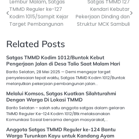
Lembur Malam, Satgas
Satgas TMMD 127
Navigasi
TMMD Reguler ke-127
Kendari Kebutar
pos
Kodim 1015/Sampit Kejar
Pekerjaan Dinding dan
Target Pembangunan
Struktur MCK Sambuli
Related Posts
Satgas TMMD Kodim 1012/Buntok Kebut
Pengerjaan Jalan di Desa Talio Saat Malam Hari
Barito Selatan, 28 Mei 2025 — Demi mengejar target
penyelesaian tepat waktu, Satgas TMMD Kodim 1012/Buntok
melanjutkan pekerjaan pembangunan jalan…
Melalui Komsos, Satgas Kuatkan Silahturahmi
Dengan Warga Di Lokasi TMMD
Barito Selatan – salah satu anggota satgas dalam gelaran
TMMD Reguler Ke-124 Kodim 1012/Btk melaksanakan
Komunikasi Sosial bersama dengan masyarakat,…
Anggota Satgas TMMD Reguler ke-124 Bantu
Warga Turunkan Kayu untuk Kandang Ayam