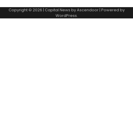
Copyright © 2026
| Capital News by
Ascendoor
| Powered by
WordPress
.