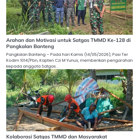
Arahan dan Motivasi untuk Satgas TMMD Ke-128 di
Pangkalan Banteng
Pangkalan Banteng – Pada hari Kamis (14/05/2026), Pasi Ter
Kodim 1014/Pbn, Kapten Czi M Yunus, memberikan pengarahan
kepada anggota Satgas…
Kolaborasi Satgas TMMD dan Masyarakat