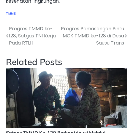
kesehatan lingkungan.
TMMD
Progres TMMD ke-
Progres Pemasangan Pintu
Navigasi
128, Satgas TNI Kerja
MCK TMMD ke-128 di Desa
pos
Pada RTLH
Sausu Trans
Related Posts
Satgas TMMD Ke-129 Berkontribusi Melalui