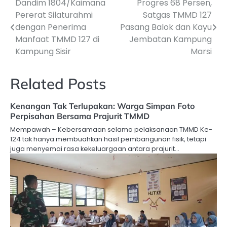
Dandim 1804/Kaimana
Progres 68 Persen,
Navigasi
Pererat Silaturahmi
Satgas TMMD 127
pos
dengan Penerima
Pasang Balok dan Kayu
Manfaat TMMD 127 di
Jembatan Kampung
Kampung Sisir
Marsi
Related Posts
Kenangan Tak Terlupakan: Warga Simpan Foto
Perpisahan Bersama Prajurit TMMD
Mempawah – Kebersamaan selama pelaksanaan TMMD Ke-
124 tak hanya membuahkan hasil pembangunan fisik, tetapi
juga menyemai rasa kekeluargaan antara prajurit…