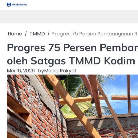
Skip
to
content
Home
TMMD
Progres 75 Persen Pembangunan R
Progres 75 Persen Pemba
oleh Satgas TMMD Kodim
Mei 16, 2026
by
Media Rakyat