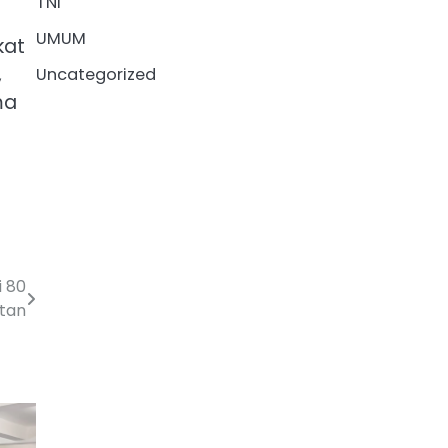
TNI
UMUM
kat
,
Uncategorized
ma
 80
atan