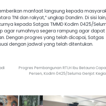
 memberikan manfaat langsung kepada masyara
a TNI dan rakyat,” ungkap Dandim. Di sisi lain
ukurnya kepada Satgas TMMD Kodim 0425/Selu
ap agar rumahnya segera rampung agar dapat
n. Dengan progres yang telah dicapai, Satgas
suai dengan jadwal yang telah ditentukan.
adi
Progres Pembangunan RTLH Ibu Betauna Capai
Persen, Kodim 0425/Seluma Genjot Kegi