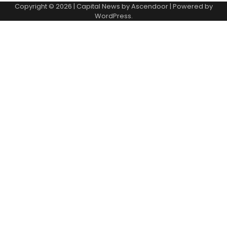
Copyright © 2026
| Capital News by
Ascendoor
| Powered by
WordPress
.