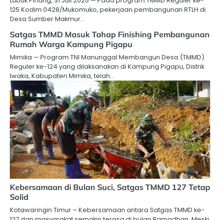
Lubuk Pinang, 31 Juli 2025 — Pada program TMMD Reguler ke-
125 Kodim 0428/Mukomuko, pekerjaan pembangunan RTLH di
Desa Sumber Makmur…
Satgas TMMD Masuk Tahap Finishing Pembangunan
Rumah Warga Kampung Pigapu
Mimika — Program TNI Manunggal Membangun Desa (TMMD)
Reguler ke-124 yang dilaksanakan di Kampung Pigapu, Distrik
Iwaka, Kabupaten Mimika, telah…
Kebersamaan di Bulan Suci, Satgas TMMD 127 Tetap
Solid
Kotawaringin Timur – Kebersamaan antara Satgas TMMD ke-
127 dan masyarakat semakin terasa di bulan Ramadhan. Meski