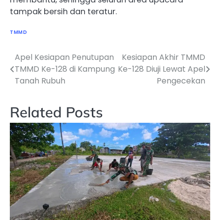
tampak bersih dan teratur.
TMMD
Apel Kesiapan Penutupan
Kesiapan Akhir TMMD
Navigasi
TMMD Ke-128 di Kampung
Ke-128 Diuji Lewat Apel
pos
Tanah Rubuh
Pengecekan
Related Posts