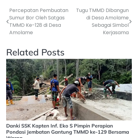
Percepatan Pembuatan
Tugu TMMD Dibangun
Navigasi
Sumur Bor Oleh Satgas
di Desa Amolame
pos
TMMD Ke-128 di Desa
Sebagai Simbol
Amolame
Kerjasama
Related Posts
Danki SSK Kapten Inf. Eko S Pimpin Perapian
Pondasi Jembatan Gantung TMMD ke-129 Bersama
Warga