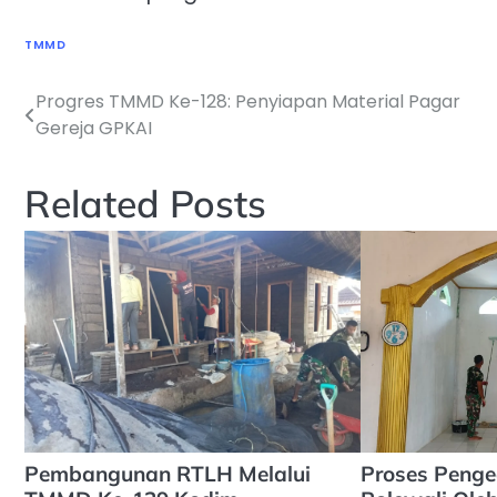
TMMD
Progres TMMD Ke-128: Penyiapan Material Pagar
Navigasi
Gereja GPKAI
pos
Related Posts
Pembangunan RTLH Melalui
Proses Penge