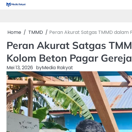
Skip
to
content
Home
TMMD
Peran Akurat Satgas TMMD dalam 
Peran Akurat Satgas TM
Kolom Beton Pagar Gereja
Mei 13, 2026
by
Media Rakyat