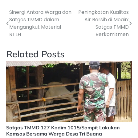
Sinergi Antara Warga dan
Peningkatan Kualitas
Navigasi
Satgas TMMD dalam
Air Bersih di Moain:
pos
Mengangkut Material
Satgas TMMD
RTLH
Berkomitmen
Related Posts
Satgas TMMD 127 Kodim 1015/Sampit Lakukan
Komsos Bersama Warga Desa Tri Buana