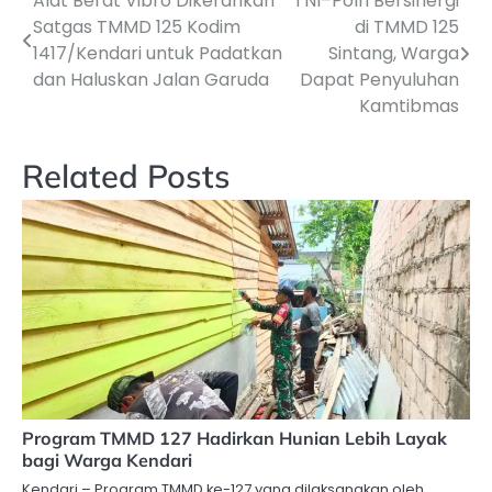
Alat Berat Vibro Dikerahkan
TNI–Polri Bersinergi
Navigasi
Satgas TMMD 125 Kodim
di TMMD 125
pos
1417/Kendari untuk Padatkan
Sintang, Warga
dan Haluskan Jalan Garuda
Dapat Penyuluhan
Kamtibmas
Related Posts
Program TMMD 127 Hadirkan Hunian Lebih Layak
bagi Warga Kendari
Kendari – Program TMMD ke-127 yang dilaksanakan oleh