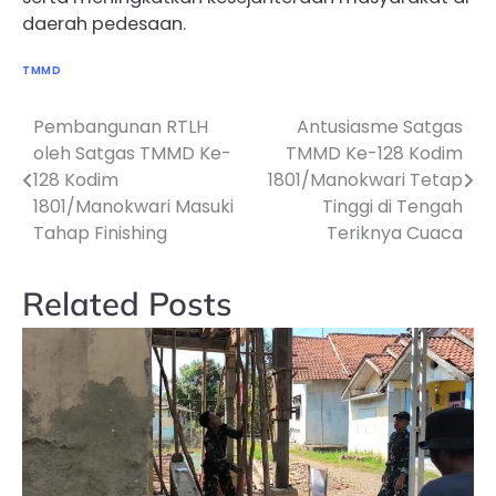
daerah pedesaan.
TMMD
Pembangunan RTLH
Antusiasme Satgas
Navigasi
oleh Satgas TMMD Ke-
TMMD Ke-128 Kodim
pos
128 Kodim
1801/Manokwari Tetap
1801/Manokwari Masuki
Tinggi di Tengah
Tahap Finishing
Teriknya Cuaca
Related Posts