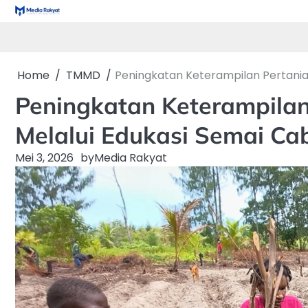
Skip
to
content
Home
TMMD
Peningkatan Keterampilan Pertania
Peningkatan Keterampila
Melalui Edukasi Semai Ca
Mei 3, 2026
by
Media Rakyat