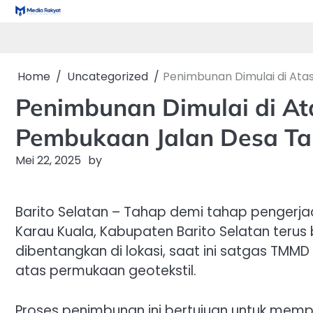
Skip
to
content
Home
Uncategorized
Penimbunan Dimulai di Ata
Penimbunan Dimulai di Ata
Pembukaan Jalan Desa Ta
Mei 22, 2025
by
Barito Selatan – Tahap demi tahap pengerja
Karau Kuala, Kabupaten Barito Selatan terus b
dibentangkan di lokasi, saat ini satgas TMM
atas permukaan geotekstil.
Proses penimbunan ini bertujuan untuk memper