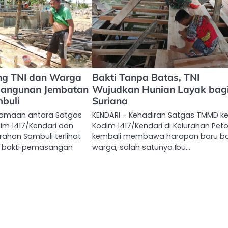
ng TNI dan Warga
Bakti Tanpa Batas, TNI
angunan Jembatan
Wujudkan Hunian Layak bagi
buli
Suriana
samaan antara Satgas
KENDARI – Kehadiran Satgas TMMD ke
im 1417/Kendari dan
Kodim 1417/Kendari di Kelurahan Pet
ahan Sambuli terlihat
kembali membawa harapan baru ba
a bakti pemasangan
warga, salah satunya Ibu…